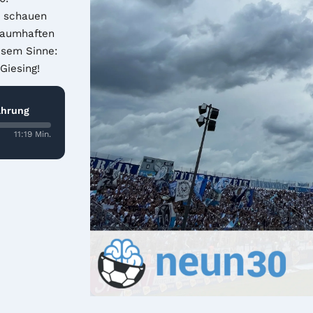
 schauen 
raumhaften 
sem Sinne: 
Giesing!
ahrung
11:19 Min.