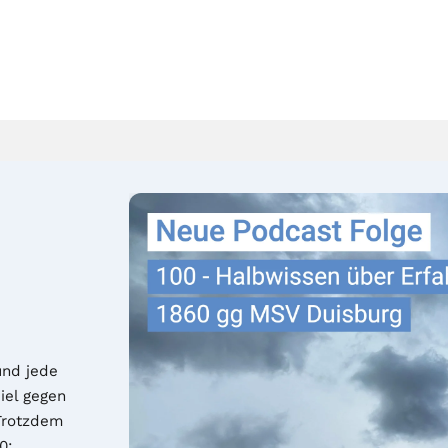
nd jede 
el gegen 
Trotzdem 
: 