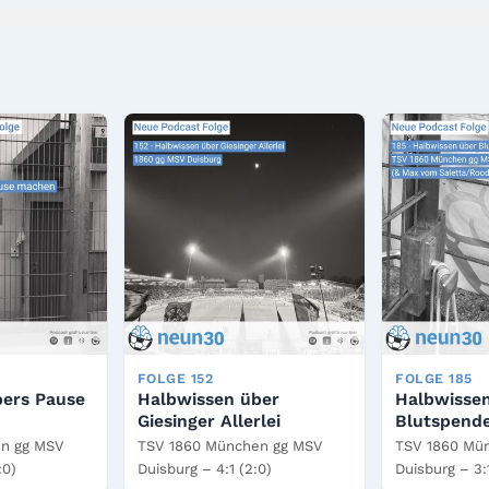
FOLGE 152
FOLGE 185
bers Pause
Halbwissen über
Halbwisse
Giesinger Allerlei
Blutspend
n gg MSV
TSV 1860 München gg MSV
TSV 1860 Mü
:0)
Duisburg – 4:1 (2:0)
Duisburg – 3:1