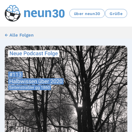
über neun30
Grüße
← Alle Folgen