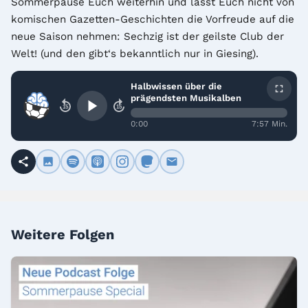
Sommerpause Euch weiterhin und lasst Euch nicht von 
komischen Gazetten-Geschichten die Vorfreude auf die 
neue Saison nehmen: Sechzig ist der geilste Club der 
Welt! (und den gibt‘s bekanntlich nur in Giesing).
Halbwissen über die
prägendsten Musikalben
15
15
0:00
7:57 Min.
Weitere Folgen