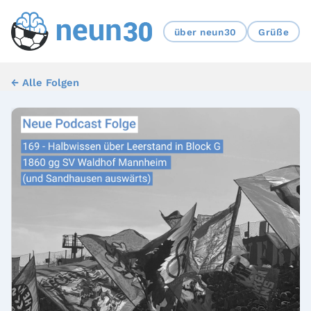
über neun30
Grüße
← Alle Folgen