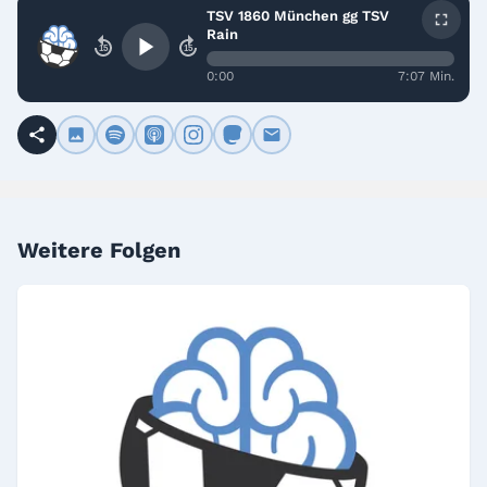
TSV 1860 München gg TSV
Rain
15
15
0:00
7:07 Min.
Weitere Folgen