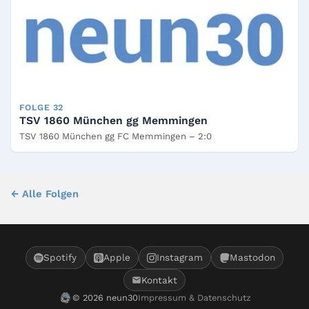
FOLGE 32
TSV 1860 München gg Memmingen
TSV 1860 München gg FC Memmingen – 2:0
← Alle Folgen
Spotify
Apple
Instagram
Mastodon
Kontakt
© 2026 neun30
Impressum & Datenschutz