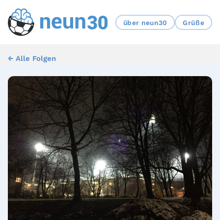
über neun30
Grüße
← Alle Folgen