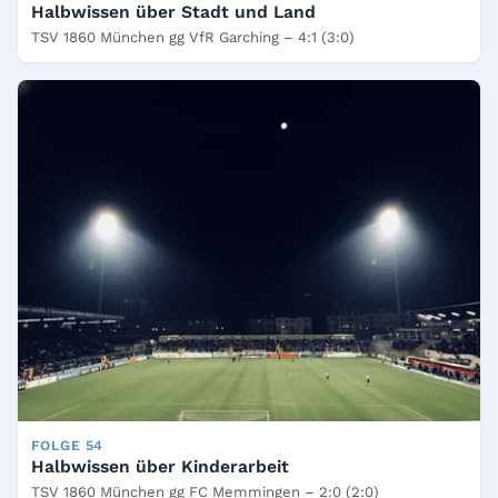
Halbwissen über Stadt und Land
TSV 1860 München gg VfR Garching – 4:1 (3:0)
FOLGE 54
Halbwissen über Kinderarbeit
TSV 1860 München gg FC Memmingen – 2:0 (2:0)