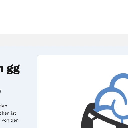
n gg
)
den 
hen ist 
 von den 