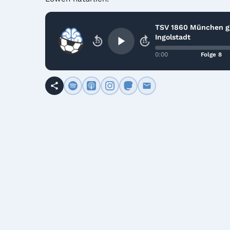
TSV 1860 München g
Ingolstadt
15
15
0:00
Folge 8