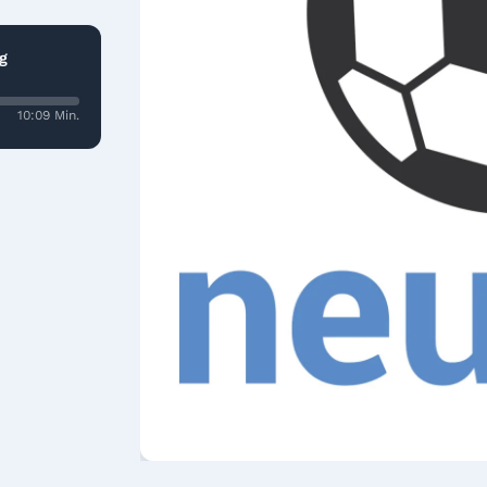
g
10:09 Min.