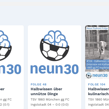
FOLGE 48
FOLGE 104
ber
Halbwissen über
Halbwissen
unnütze Dinge
kulinarisch
n gg FC
TSV 1860 München gg FC
TSV 1860 Mü
2 (0:1)
Ingolstadt 04 – 0:0 (0:0)
Ingolstadt 04