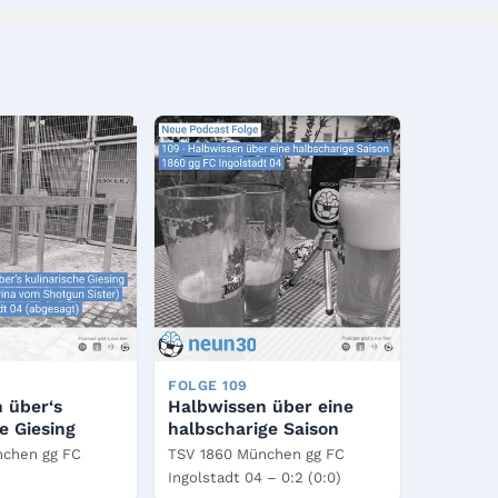
FOLGE 109
 über‘s
Halbwissen über eine
e Giesing
halbscharige Saison
nchen gg FC
TSV 1860 München gg FC
Ingolstadt 04 – 0:2 (0:0)