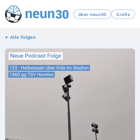
über neun30
Grüße
← Alle Folgen