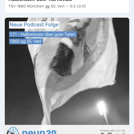
TSV 1860 München gg SC Verl – 0:3 (0:0)