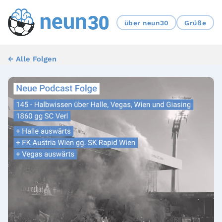
über neun30
Grüße
← Alle Folgen