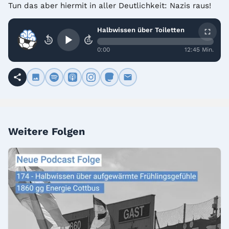
Tun das aber hiermit in aller Deutlichkeit: Nazis raus!
Halbwissen über Toiletten
15
15
0:00
12:45 Min.
Weitere Folgen