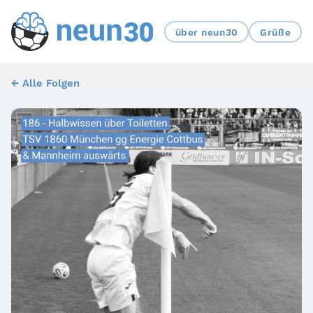
über neun30
Grüße
← Alle Folgen