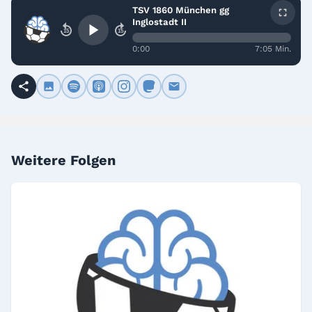
TSV 1860 München gg
Inglostadt II
15
15
0:00
7:05 Min.
Weitere Folgen