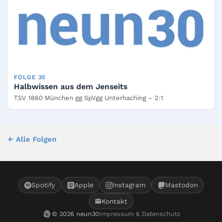
FOLGE 35
Halbwissen aus dem Jenseits
TSV 1860 München gg SpVgg Unterhaching – 2:1
← Alle Folgen
Spotify
Apple
Instagram
Mastodon
Kontakt
© 2026 neun30
Impressum & Datenschutz