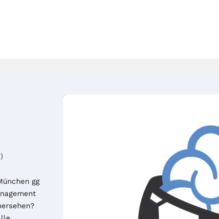
)
München gg 
anagement 
ersehen? 
le 