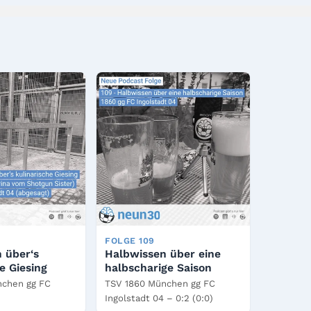
FOLGE 109
 über‘s
Halbwissen über eine
e Giesing
halbscharige Saison
nchen gg FC
TSV 1860 München gg FC
Ingolstadt 04 – 0:2 (0:0)