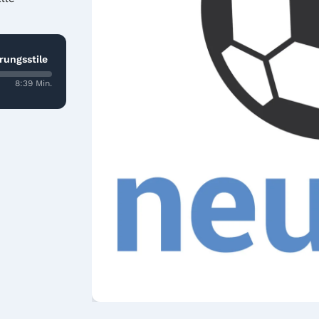
rungsstile
8:39 Min.