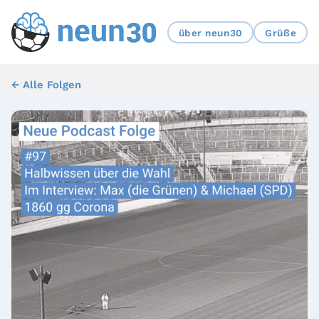
über neun30
Grüße
← Alle Folgen