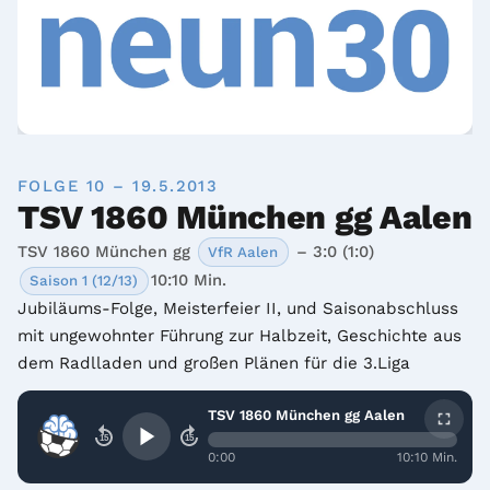
FOLGE 10 – 19.5.2013
TSV 1860 München gg Aalen
TSV 1860 München gg
– 3:0 (1:0)
VfR Aalen
10:10 Min.
Saison 1 (12/13)
Jubiläums-Folge, Meisterfeier II, und Saisonabschluss 
mit ungewohnter Führung zur Halbzeit, Geschichte aus 
dem Radlladen und großen Plänen für die 3.Liga
TSV 1860 München gg Aalen
15
15
0:00
10:10 Min.