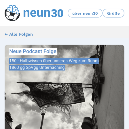
über neun30
Grüße
← Alle Folgen