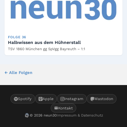
FOLGE 36
Halbwissen aus dem Hühnerstall
TSV 1860 München gg SpVgg Bayreuth – 1:1
← Alle Folgen
Spotify
Apple
Instagram
Mastodon
Kontakt
© 2026 neun30
Impressum & Datenschutz