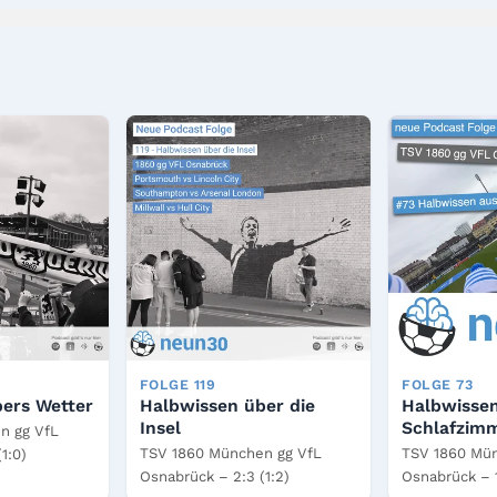
FOLGE 119
FOLGE 73
ers Wetter
Halbwissen über die
Halbwisse
Insel
Schlafzim
n gg VfL
TSV 1860 München gg VfL
TSV 1860 Mün
1:0)
Osnabrück – 2:3 (1:2)
Osnabrück – 1