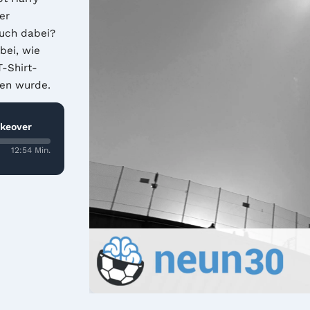
r 
uch dabei? 
ei, wie 
T-Shirt-
sen wurde.
keover
12:54 Min.