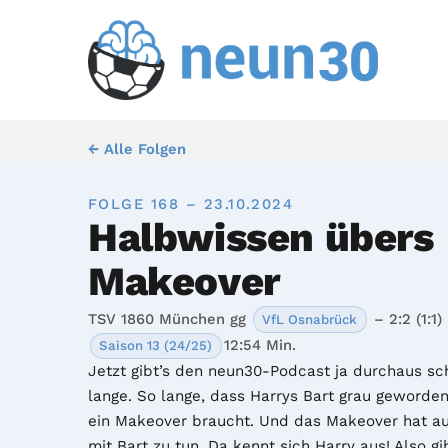
← Alle Folgen
FOLGE 168 – 23.10.2024
Halbwissen übers
Makeover
TSV 1860 München gg
– 2:2 (1:1)
VfL Osnabrück
12:54 Min.
Saison 13 (24/25)
Jetzt gibt’s den neun30-Podcast ja durchaus sch
lange. So lange, dass Harrys Bart grau geworden 
ein Makeover braucht. Und das Makeover hat au
mit Bart zu tun. Da kennt sich Harry aus! Also gib