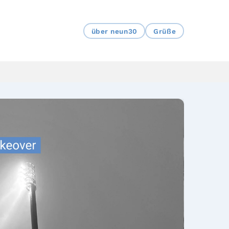
über neun30
Grüße