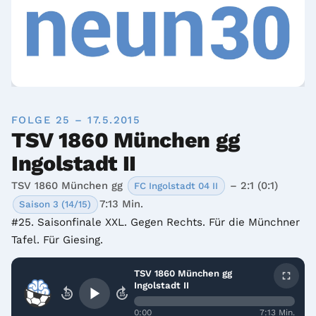
FOLGE 25 – 17.5.2015
TSV 1860 München gg
Ingolstadt II
TSV 1860 München gg
– 2:1 (0:1)
FC Ingolstadt 04 II
7:13 Min.
Saison 3 (14/15)
#25. Saisonfinale XXL. Gegen Rechts. Für die Münchner 
Tafel. Für Giesing.
TSV 1860 München gg
Ingolstadt II
15
15
0:00
7:13 Min.