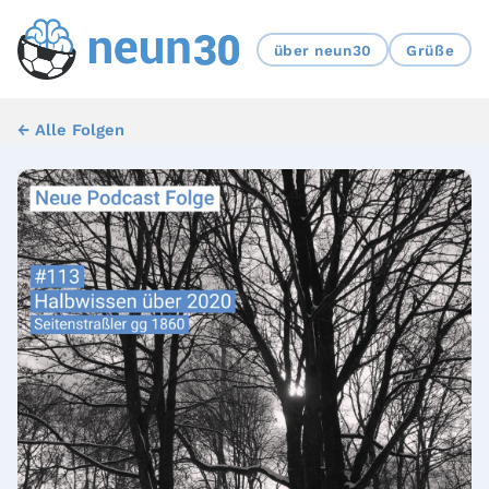
über neun30
Grüße
← Alle Folgen