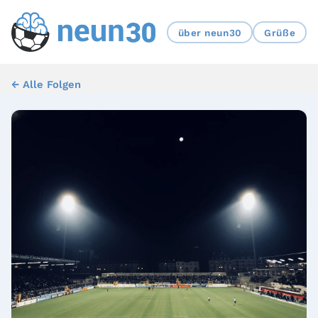
über neun30
Grüße
← Alle Folgen