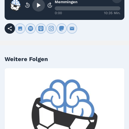
Memmingen
15
15
0:00
10:35 Min.
Weitere Folgen