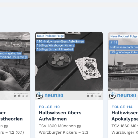
FOLGE 110
FOLGE 114
ber
Halbwissen übers
Halbwisse
stheorien
Aufwärmen
Apokalyps
n gg
TSV 1860 München gg
TSV 1860 Mü
s – 1:2 (0:1)
Würzburger Kickers – 2:3
Würzburger Ki