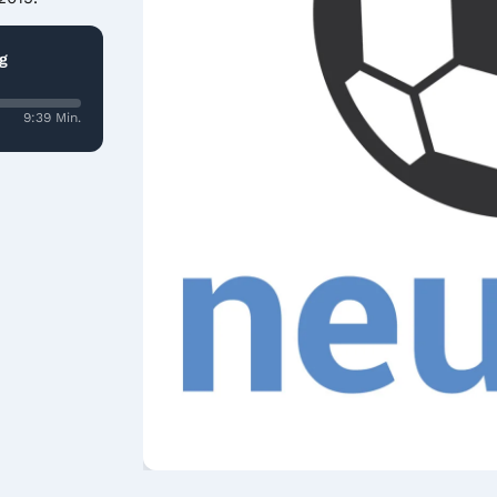
g
9:39 Min.