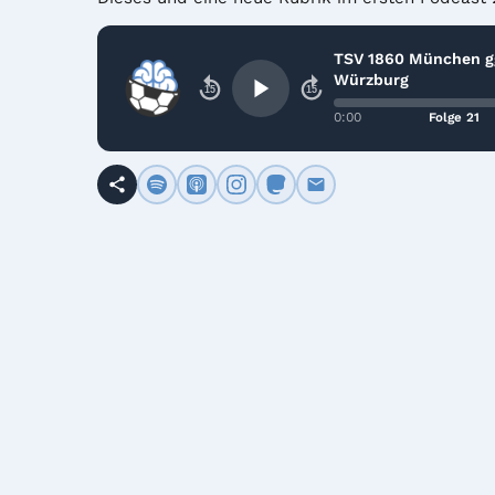
TSV 1860 München g
Würzburg
15
15
0:00
Folge 21