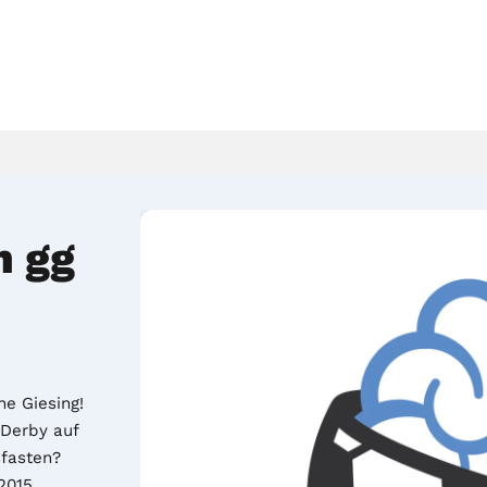
n gg
 Giesing! 
erby auf 
asten? 
2015.