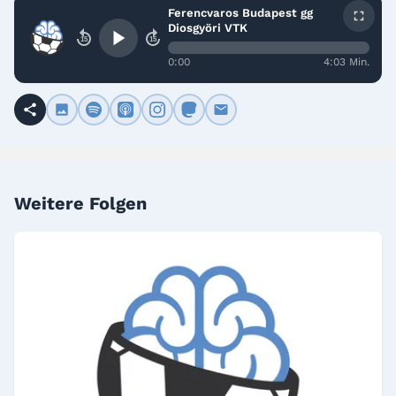
Ferencvaros Budapest gg
Diosgyöri VTK
15
15
0:00
4:03 Min.
Weitere Folgen