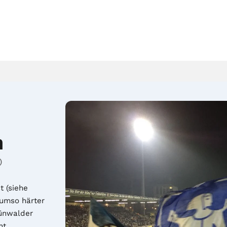
n
)
 (siehe 
umso härter 
ünwalder 
t 