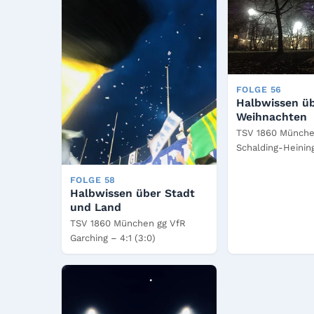
FOLGE 56
Halbwissen ü
Weihnachten
TSV 1860 Münche
Schalding-Heining
FOLGE 58
Halbwissen über Stadt
und Land
TSV 1860 München gg VfR
Garching – 4:1 (3:0)