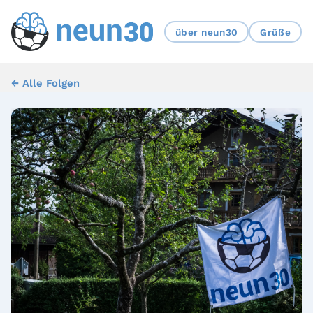
über neun30
Grüße
← Alle Folgen