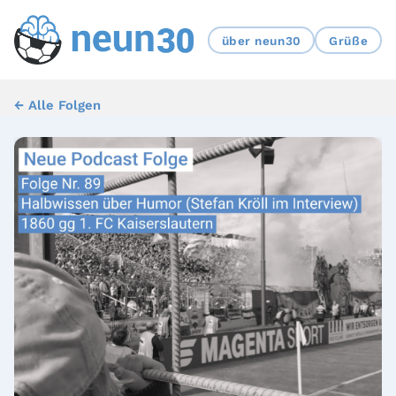
über neun30
Grüße
← Alle Folgen