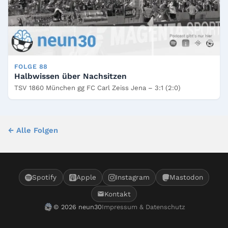
FOLGE 88
Halbwissen über Nachsitzen
TSV 1860 München gg FC Carl Zeiss Jena – 3:1 (2:0)
← Alle Folgen
Spotify
Apple
Instagram
Mastodon
Kontakt
© 2026 neun30
Impressum & Datenschutz