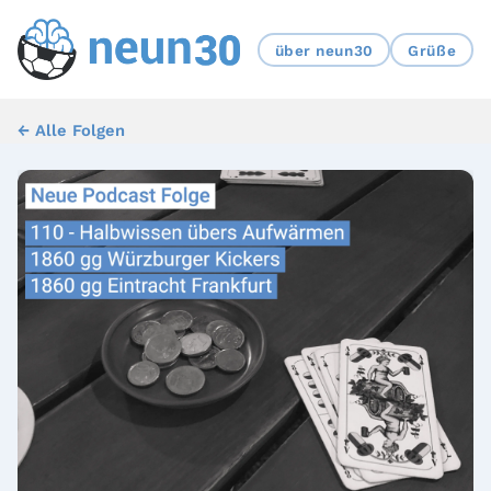
über neun30
Grüße
← Alle Folgen