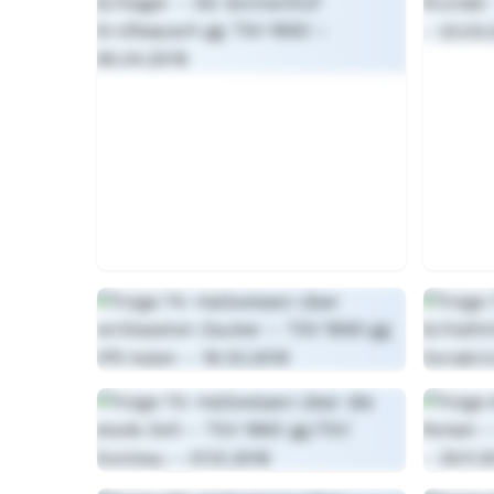
Folge 182 – Halbwissen über Punk (gg TSV Havelse)
Folge 181 – Halbwissen über Münchner Touritips (gg VfB St
Folge 180 – Halbwissen über Saison Start in den Ferien (
Folge 179 – Halbwissen über die Sommerpause unseres 
Folge 178 – Halbwissen über Choreoartikel im Bier (gg Er
Folge 177 – Halbwissen über Aufstiegsplanung (gg Rot-We
Folge 176 – Halbwissen über italienische Ostern (gg Ale
Folge 175 – Halbwissen über ungeschickte frühe Tore (g
Folge 174 – Halbwissen über aufgewärmte Frühlingsgefühl
Folge 173 – Halbwissen über Comebacks (gg DSC Arminia 
Folge 172 – Halbwissen über die Farbe blau (gg FC Ingols
Folge 171 – Halbwissen über gute Nachrichten (gg SC Verl
Folge 170 – Halbwissen über die Höhle der Löwen (gg Ha
Folge 169 – Halbwissen über Leerstand in Block G (gg S
Folge 168 – Halbwissen übers Makeover (gg VfL Osnabrüc
Folge 167 – Halbwissen über die englische Woche unser
Folge 166 – Halbwissen über 2, 10, 17, 28, 40, 42, 46, 47, 51, 5
Folge 165 – Halbwissen über Wasser (gg Dynamo Dresden